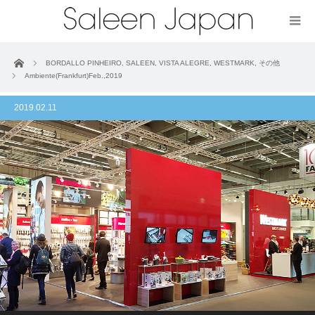
ホーム
BORDALLO PINHEIRO
,
SALEEN
,
VISTA ALEGRE
,
WESTMARK
,
その他
Ambiente(Frankfurt)Feb.,2019
2019.02.11