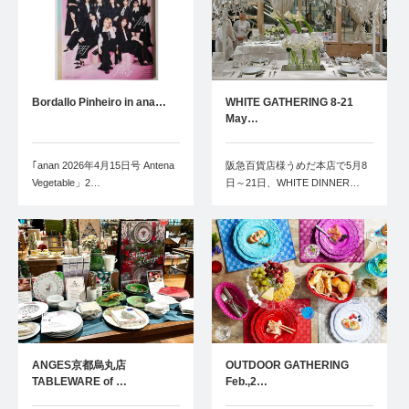
Bordallo Pinheiro in ana…
WHITE GATHERING 8-21
May…
｢anan 2026年4月15日号 Antena
阪急百貨店様うめだ本店で5月8
Vegetable」2…
日～21日、WHITE DINNER…
ANGES京都烏丸店
OUTDOOR GATHERING
TABLEWARE of …
Feb.,2…