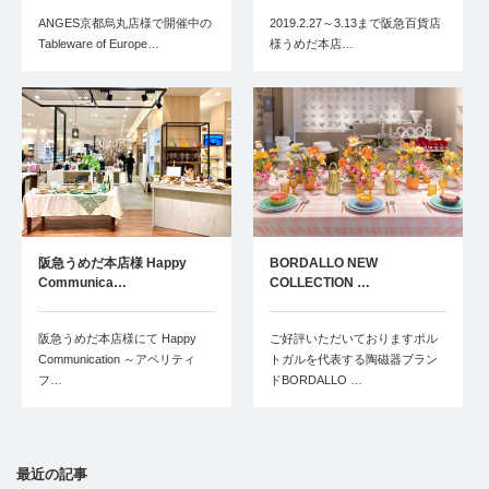
ANGES京都烏丸店様で開催中の
2019.2.27～3.13まで阪急百貨店
Tableware of Europe…
様うめだ本店…
阪急うめだ本店様 Happy
BORDALLO NEW
Communica…
COLLECTION …
阪急うめだ本店様にて Happy
ご好評いただいておりますポル
Communication ～アペリティ
トガルを代表する陶磁器ブラン
フ…
ドBORDALLO …
最近の記事